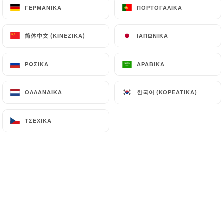
ΓΕΡΜΑΝΙΚΆ
ΓΕΡΜΑΝΙΚΆ
ΠΟΡΤΟΓΑΛΙΚΆ
ΠΟΡΤΟΓΑΛΙΚΆ
简体中文 (ΚΙΝΈΖΙΚΑ)
简体中文 (ΚΙΝΈΖΙΚΑ)
ΙΑΠΩΝΙΚΆ
ΙΑΠΩΝΙΚΆ
"PURO (ITALIANO VERO) LE VRAI
GÔUT DE L'ITALIE"
ΡΩΣΙΚΆ
ΡΩΣΙΚΆ
ΑΡΑΒΙΚΆ
ΑΡΑΒΙΚΆ
한국어 (ΚΟΡΕΆΤΙΚΑ)
한국어 (ΚΟΡΕΆΤΙΚΑ)
ΟΛΛΑΝΔΙΚΆ
ΟΛΛΑΝΔΙΚΆ
Restaurant & Galerie d'Art
ΤΣΈΧΙΚΑ
ΤΣΈΧΙΚΑ
Un espace unique ou se mélangent
l'atmosphère italienne avec sa cuisine,
l'informalité de l'art contemporain.